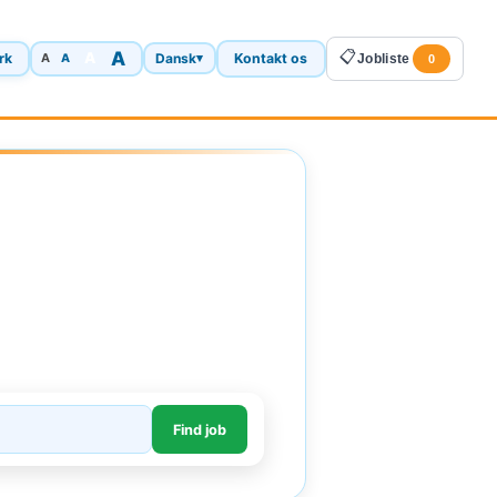
A
📋
A
rk
Dansk
Kontakt os
A
▾
Jobliste
A
0