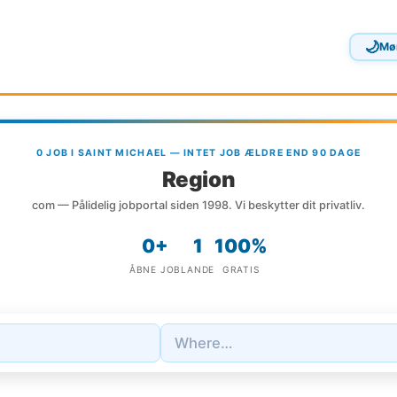
🌙
Mø
0 JOB I SAINT MICHAEL — INTET JOB ÆLDRE END 90 DAGE
Region
com — Pålidelig jobportal siden 1998. Vi beskytter dit privatliv.
0+
1
100%
ÅBNE JOB
LANDE
GRATIS